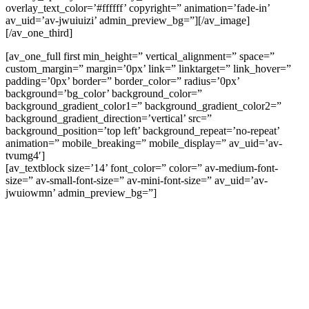
overlay_text_color=’#ffffff’ copyright=” animation=’fade-in’
av_uid=’av-jwuiuizi’ admin_preview_bg=”][/av_image]
[/av_one_third]
[av_one_full first min_height=” vertical_alignment=” space=”
custom_margin=” margin=’0px’ link=” linktarget=” link_hover=”
padding=’0px’ border=” border_color=” radius=’0px’
background=’bg_color’ background_color=”
background_gradient_color1=” background_gradient_color2=”
background_gradient_direction=’vertical’ src=”
background_position=’top left’ background_repeat=’no-repeat’
animation=” mobile_breaking=” mobile_display=” av_uid=’av-
tvumg4′]
[av_textblock size=’14’ font_color=” color=” av-medium-font-
size=” av-small-font-size=” av-mini-font-size=” av_uid=’av-
jwuiowmn’ admin_preview_bg=”]