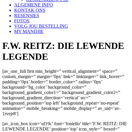
ALGEMENE INFO
KONTAK ONS
RESENSIES
FOTOS
VOLG JOU BESTELLING
MY MANDJIE
F.W. REITZ: DIE LEWENDE
LEGENDE
[av_one_full first min_height=” vertical_alignment=” space=”
custom_margin=” margin=’0px’ link=” linktarget=” link_hover=”
padding=’0px’ border=” border_color=” radius=’0px’
background=’bg_color’ background_color=”
background_gradient_color1=” background_gradient_color2=”
background_gradient_direction=’vertical’ src=”
background_position=’top left’ background_repeat=’no-repeat’
animation=” mobile_breaking=” mobile_display=” av_uid=’av-
1rvejr8′]
[av_icon_box icon=’uf19c’ font=’fontello’ title=’F.W. REITZ: DIE
LEWENDE LEGENDE’ position=’top’ icon_style=” boxed=”