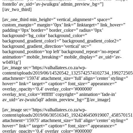
fontello’ av_uid=’av-jwuikgra’ admin_preview_bg=”]
[/av_two_third]
[av_one_third min_height=” vertical_alignment=” space=”
custom_margin=” margin=’0px’ link=” linktarget=” link_hover=”
padding=’0px’ border=” border_color=” radius=’0px’
background=’bg_color’ background_color=”
background_gradient_color1=” background_gradient_color2=”
background_gradient_direction=’vertical’ src=”
background_position=’top left’ background_repeat=’no-repeat’
animation=” mobile_breaking=” mobile_display=” av_uid=’av-
w0491g’]
[av_image src=’https://valhallatees.co.za/wp-
content/uploads/2019/06/14520542_1325742574102734_199272505
attachment=’15974′ attachment_size=’full’ align=’center’ styling=”
hover=” link=” target=” caption=” font_size=” appearance=”
overlay_opacity=’0.4′ overlay_color=’#000000′
overlay_text_color=’#ffffff’ copyright=” animation=’fade-in’
av_uid=’av-jwuiu5q0′ admin_preview_bg=”][/av_image]
[av_image src=’https://valhallatees.co.za/wp-
content/uploads/2019/06/30516345_1924246450919007_458570151
attachment=’15975′ attachment_size=’full’ align=’center’ styling=”
hover=” link=” target=” caption=” font_size=” appearance=”
overlay_opacity=’0.4′ overlay_color=’#000000′