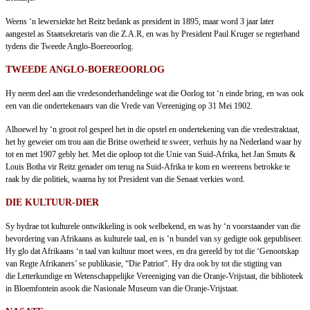
Weens ‘n lewersiekte het Reitz bedank as president in 1895, maar word 3 jaar later
aangestel as Staatsekretaris van die Z.A.R, en was hy President Paul Kruger se regterhand
tydens die Tweede Anglo-Boereoorlog.
TWEEDE ANGLO-BOEREOORLOG
Hy neem deel aan die vredesonderhandelinge wat die Oorlog tot ‘n einde bring, en was ook
een van die ondertekenaars van die Vrede van Vereeniging op 31 Mei 1902.
Alhoewel hy ‘n groot rol gespeel het in die opstel en ondertekening van die vredestraktaat,
het hy geweier om trou aan die Britse owerheid te sweer, verhuis hy na Nederland waar hy
tot en met 1907 gebly het. Met die oploop tot die Unie van Suid-Afrika, het Jan Smuts &
Louis Botha vir Reitz genader om terug na Suid-Afrika te kom en weereens betrokke te
raak by die politiek, waarna hy tot President van die Senaat verkies word.
DIE KULTUUR-DIER
Sy bydrae tot kulturele ontwikkeling is ook welbekend, en was hy ‘n voorstaander van die
bevordering van Afrikaans as kulturele taal, en is ‘n bundel van sy gedigte ook gepubliseer.
Hy glo dat Afrikaans ‘n taal van kultuur moet wees, en dra gereeld by tot die ‘Genootskap
van Regte Afrikaners’ se publikasie, “Die Patriot”. Hy dra ook by tot die stigting van
die Letterkundige en Wetenschappelijke Vereeniging van die Oranje-Vrijstaat, die biblioteek
in Bloemfontein asook die Nasionale Museum van die Oranje-Vrijstaat.