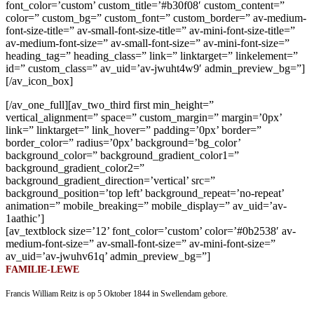
font_color=’custom’ custom_title=’#b30f08′ custom_content=”
color=” custom_bg=” custom_font=” custom_border=” av-medium-
font-size-title=” av-small-font-size-title=” av-mini-font-size-title=”
av-medium-font-size=” av-small-font-size=” av-mini-font-size=”
heading_tag=” heading_class=” link=” linktarget=” linkelement=”
id=” custom_class=” av_uid=’av-jwuht4w9′ admin_preview_bg=”]
[/av_icon_box]
[/av_one_full][av_two_third first min_height=”
vertical_alignment=” space=” custom_margin=” margin=’0px’
link=” linktarget=” link_hover=” padding=’0px’ border=”
border_color=” radius=’0px’ background=’bg_color’
background_color=” background_gradient_color1=”
background_gradient_color2=”
background_gradient_direction=’vertical’ src=”
background_position=’top left’ background_repeat=’no-repeat’
animation=” mobile_breaking=” mobile_display=” av_uid=’av-
1aathic’]
[av_textblock size=’12’ font_color=’custom’ color=’#0b2538′ av-
medium-font-size=” av-small-font-size=” av-mini-font-size=”
av_uid=’av-jwuhv61q’ admin_preview_bg=”]
FAMILIE-LEWE
Francis William Reitz is op 5 Oktober 1844 in Swellendam gebore.