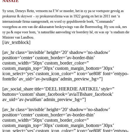
NASATE
Sy seun, Deneys Reitz, vernoem na F.W se moeder, het in sy pa se voetspore gevolg as
prokureur & skrywer – sy prokureursfirma was in 1922 gestig en het in 2011 met ‘n
internasionale firma saamgesmelt, en word sy gepubliseerde boek, “Commando”
voorgehou as een van die akkuraatste beskrywings van die Boereoorlog. Hy sou ook, nes
sy pa & oupa voor hom, ‘n natuurlike aanvoeling vir boerdery hê, en was op ‘n stadium die
Minister van Landbou.
[/av_textblock]
[av_hr class=’invisible’ height=’20’ shadow=’no-shadow’
position=’center’ custom_border=’av-border-thin’
custom_width=’50px’ custom_border_color=”
custom_margin_top=’30px’ custom_margin_bottom=’30px’
icon_select=’yes’ custom_icon_color=” icon=’ue808′ font=’entypo-
fontello’ av_uid=’av-jwuikgra’ admin_preview_bg=”]
[av_social_share title=’DEEL HIERDIE ARTIKEL’ style=”
buttons=’custom’ share_facebook=’aviaTBshare_facebook’
av_uid=’av-jwuil6an’ admin_preview_bg=”]
[av_hr class=’invisible’ height=’20’ shadow=’no-shadow’
position=’center’ custom_border=’av-border-thin’
custom_width=’50px’ custom_border_color=”
custom_margin_top=’30px’ custom_margin_bottom=’30px’
icon_select=’yes’ custom_icon_color=” icon=’ue808′ font=’entypo-