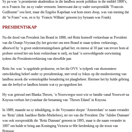
Sy pa was ‘n prominente akademikus in die landbou asook politikus in die middel 1800’s,
en is Francis Jnr. na sy vader vernoem. Interessant dat sy vader oorspronklik “Francois
Guilloume” sou heet, maar die Engelse Kapelaan wat hom moes doop, was van mening dat
dit “te Frans” was, en is hy ‘Francis William’ genoem (sy bynaam was Frank).
PRESIDENTSKAP
Na die dood van President Jan Brand in 1888, stel Reitz homself verkiesbaar as President
van die Oranje-Vrystaat (hy het geweier om teen Brand te staan tydens verkiesings,
alhoewel hy ‘n groot ondersteuningsbasis gehad het, en mense al 10 jaar van tevore hom al
probeer orreed het om hom verkiesbaar te stel), en haal ‘n oorweldigende oorwinning
tydens die Presidentsverkiesing van dieselfde jaar.
Reitz Jnr. was ‘n opgeleide prokureur, en het die OVS ‘n tydperk van ekonomiese
ontwikkeling beleef onder sy presidentskap, met veral sy fokus op die modernisering van
landbou asook die wetenskaplike benadering tot plaagbeheer. Hiermee het hy hulde gebring
aan die leeftyd se landbou kennis wat sy pa opgedoen het.
Hy was getroud met Blanka Thesen, ‘n Noorweegse nooi wie se familie vanaf Noorweë na
Knysna verhuis het (vandaar die benaming van ‘Thesen Eiland’ in Knysna.
In 1889, maande na sy inhuldiging, is die Vrystaatse dorpie ‘Amsterdam’ se naam verander
na ‘Reitz’ (dink Jaarlikse Bielie-Mieliefees), ter ere van die President. Die ‘Jubilee Diamant’
was ook oorspronklik die ‘Reitz Diamant’ genoem in 1895, maar is die naam verander in
1897 om hulde te bring aan Koninging Victoria se 60e herdenking op die troon van
Brittanje.