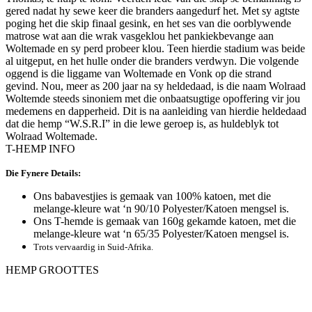
gered nadat hy sewe keer die branders aangedurf het. Met sy agtste
poging het die skip finaal gesink, en het ses van die oorblywende
matrose wat aan die wrak vasgeklou het pankiekbevange aan
Woltemade en sy perd probeer klou. Teen hierdie stadium was beide
al uitgeput, en het hulle onder die branders verdwyn. Die volgende
oggend is die liggame van Woltemade en Vonk op die strand
gevind. Nou, meer as 200 jaar na sy heldedaad, is die naam Wolraad
Woltemde steeds sinoniem met die onbaatsugtige opoffering vir jou
medemens en dapperheid. Dit is na aanleiding van hierdie heldedaad
dat die hemp “W.S.R.I” in die lewe geroep is, as huldeblyk tot
Wolraad Woltemade.
T-HEMP INFO
Die Fynere Details:
Ons babavestjies is gemaak van 100% katoen, met die
melange-kleure wat ‘n 90/10 Polyester/Katoen mengsel is.
Ons T-hemde is gemaak van 160g gekamde katoen, met die
melange-kleure wat ‘n 65/35 Polyester/Katoen mengsel is.
Trots vervaardig in Suid-Afrika.
HEMP GROOTTES