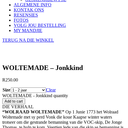
ALGEMENE INFO
KONTAK ONS
RESENSIES
FOTOS
VOLG JOU BESTELLING
MY MANDJIE
TERUG NA DIE WINKEL
WOLTEMADE – Jonkkind
R
250.00
Size
Clear
WOLTEMADE - Jonkkind quantity
Add to cart
DIE VERHAAL
“WOLRAAD WOLTEMADE”
Op 1 Junie 1773 het Wolraad
Woltemade met sy perd Vonk die koue Kaapse winter waters
trotseer om die gestrande bemanning van die VOC-skip, De Jonge
Thomas, te hulp te kom. Veertien lede van die skip se bemanning is