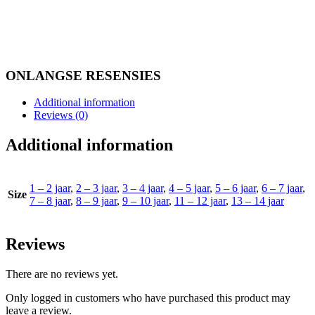
ONLANGSE RESENSIES
Additional information
Reviews (0)
Additional information
1 – 2 jaar
,
2 – 3 jaar
,
3 – 4 jaar
,
4 – 5 jaar
,
5 – 6 jaar
,
6 – 7 jaar
,
Size
7 – 8 jaar
,
8 – 9 jaar
,
9 – 10 jaar
,
11 – 12 jaar
,
13 – 14 jaar
Reviews
There are no reviews yet.
Only logged in customers who have purchased this product may
leave a review.